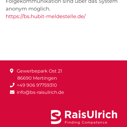
Folgekommunikation sind über das System
anonym möglich.
https://bs.hubit-meldestelle.de/
Gewerbepark Ost 21
86690 Mertingen
+49 906 97759310
info@bs-raisulrich.de