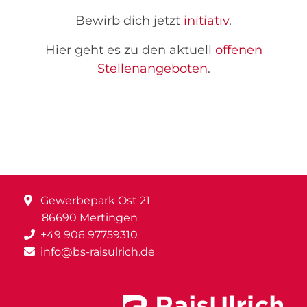
Bewirb dich jetzt
initiativ
.
Hier geht es zu den aktuell
offenen
Stellenangeboten
.
Gewerbepark Ost 21
86690 Mertingen
+49 906 97759310
info@bs-raisulrich.de